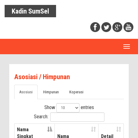
Kadin SumSel
Toggl
naviga
Asosiasi / Himpunan
Asosiasi
Himpunan
Koperasi
Show
entries
Search:
Nama
Singkat
Nama
Detail