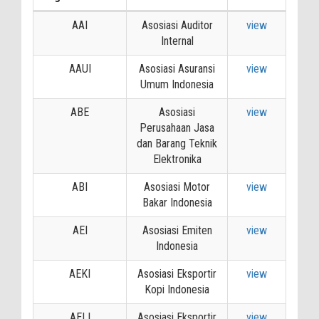
AAI
Asosiasi Auditor
view
Internal
AAUI
Asosiasi Asuransi
view
Umum Indonesia
ABE
Asosiasi
view
Perusahaan Jasa
dan Barang Teknik
Elektronika
ABI
Asosiasi Motor
view
Bakar Indonesia
AEI
Asosiasi Emiten
view
Indonesia
AEKI
Asosiasi Eksportir
view
Kopi Indonesia
AELI
Asosiasi Eksportir
view