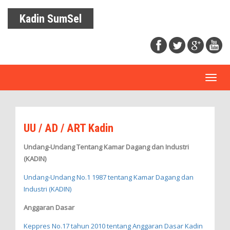
Kadin SumSel
Toggl
naviga
UU / AD / ART Kadin
Undang-Undang Tentang Kamar Dagang dan Industri
(KADIN)
Undang-Undang No.1 1987 tentang Kamar Dagang dan
Industri (KADIN)
Anggaran Dasar
Keppres No.17 tahun 2010 tentang Anggaran Dasar Kadin