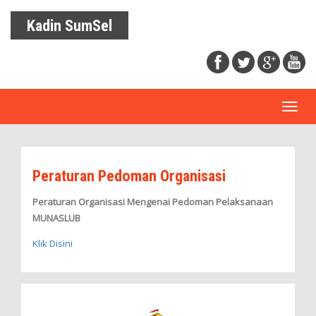
Kadin SumSel
Toggl
naviga
Peraturan Pedoman Organisasi
Peraturan Organisasi Mengenai Pedoman Pelaksanaan
MUNASLUB
Klik Disini