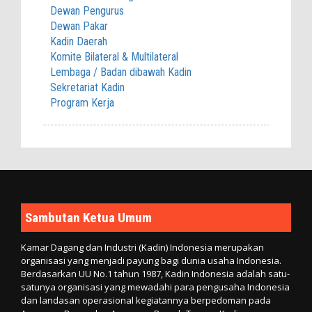
Dewan Pengurus
Dewan Pakar
Kadin Daerah
Komite Bilateral & Multilateral
Lembaga / Badan dibawah Kadin
Sekretariat Kadin
Program Kerja
Sambutan Ketua Umum
Kamar Dagang dan Industri (Kadin) Indonesia merupakan
organisasi yang menjadi payung bagi dunia usaha Indonesia.
Berdasarkan UU No.1 tahun 1987, Kadin Indonesia adalah satu-
satunya organisasi yang mewadahi para pengusaha Indonesia
dan landasan operasional kegiatannya berpedoman pada