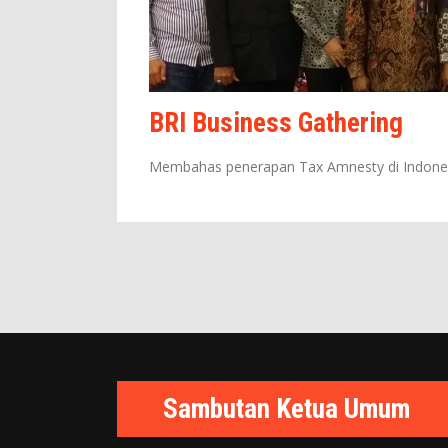
BRI Business Gathering
Membahas penerapan Tax Amnesty di Indones
Sambutan Ketua Umum